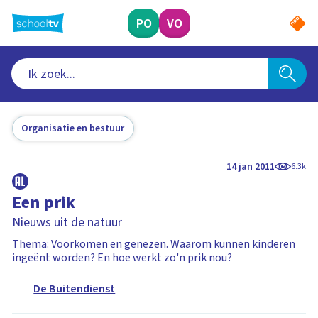
Ga
naar
PO
VO
hoofdinhoud
Organisatie en bestuur
14 jan 2011
6.3k
Een prik
Nieuws uit de natuur
Thema: Voorkomen en genezen. Waarom kunnen kinderen
ingeënt worden? En hoe werkt zo'n prik nou?
De Buitendienst