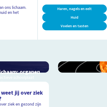
an ons lichaam.
Haren, nagels en eelt
huid en het
Huid
Voelen en tasten
lichaam: organen
ractieve schoolplaat
s je organen
weet jij over ziek
?
Schoolplaat
over ziek en gezond zijn