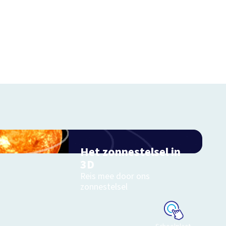
Het zonnestelsel in
3D
Reis mee door ons
zonnestelsel