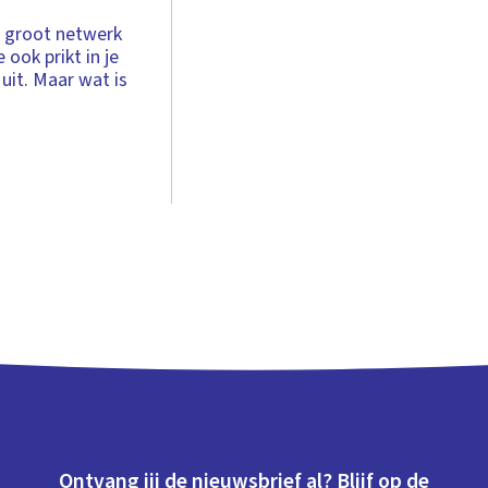
en groot netwerk
 ook prikt in je
 uit. Maar wat is
Ontvang jij de nieuwsbrief al? Blijf op de