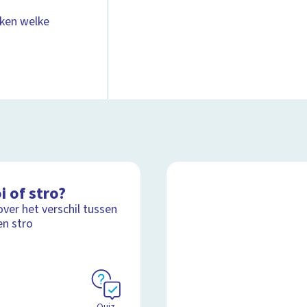
eken welke
i of stro?
over het verschil tussen
en stro