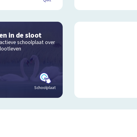
Quiz
en in de sloot
actieve schoolplaat over
slootleven
Schoolplaat