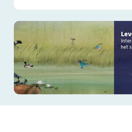
Lev
Inter
het 