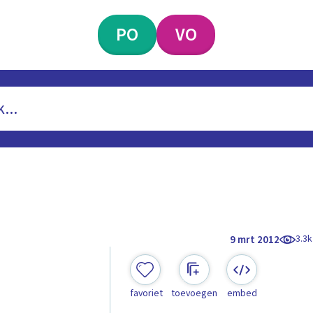
PO
VO
3.3k
9 mrt 2012
favoriet
toevoegen
embed