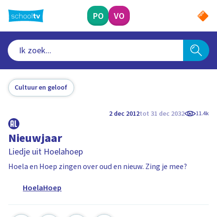
Ga
naar
PO
VO
hoofdinhoud
Cultuur en geloof
2 dec 2012
tot 31 dec 2032
11.4k
Nieuwjaar
Liedje uit Hoelahoep
Hoela en Hoep zingen over oud en nieuw. Zing je mee?
HoelaHoep