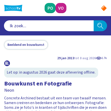
Ga
naar
PO
VO
hoofdinhoud
Beeldend en bouwkunst
29 jan 2013
tot 8 aug 2026
1.7k
Let op: in augustus 2026 gaat deze aflevering offline.
Bouwkunst en Fotografie
Neon
Concrete Archined bestaat uit een team van twaalf mensen.
Samen creëren en bedenken ze hun ontwerpen. Fotografie:
Soms zie je foto's in kranten of tijdschriften die je even doen