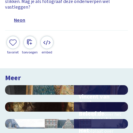
slikken. Mag je als fotograaf deze onderwerpen wel
vastleggen?
Neon
favoriet
toevoegen
embed
Meer
Vincent van
Gogh
Interactieve
Beleef de
schoolplaat over het
Nachtwacht
leven van Vincent van
Gogh
Interactieve
Het
schoolplaat over