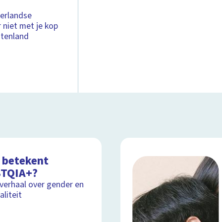
derlandse
r niet met je kop
itenland
 betekent
TQIA+?
lverhaal over gender en
aliteit