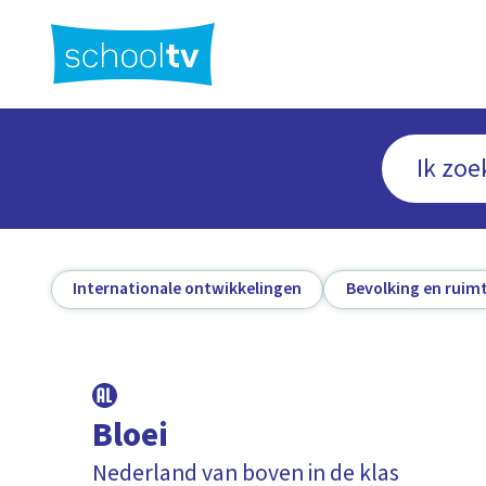
Ga
naar
hoofdinhoud
Internationale ontwikkelingen
Bevolking en ruim
Bloei
Nederland van boven in de klas