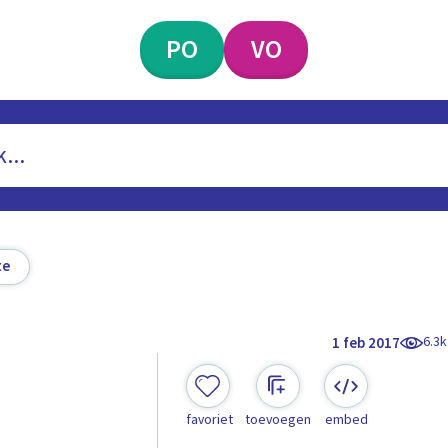
PO
VO
te
6.3k
1 feb 2017
favoriet
toevoegen
embed