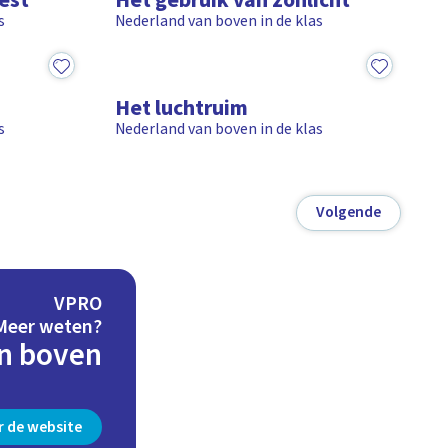
nest
Het gebruik van zonlicht
s
Nederland van boven in de klas
8:57
Het luchtruim
s
Nederland van boven in de klas
Volgende
VPRO
Meer weten?
n boven
r de website