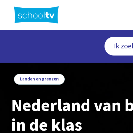
Ga
naar
hoofdinhoud
Landen en grenzen
Nederland van 
in de klas