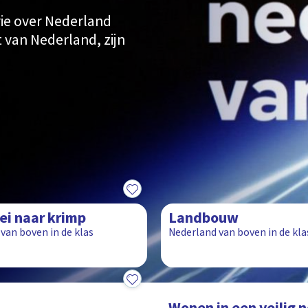
ie over Nederland
 van Nederland, zijn
8:31
ei naar krimp
Landbouw
van boven in de klas
Nederland van boven in de kla
8:02