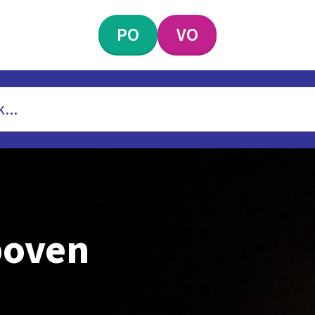
PO
VO
boven