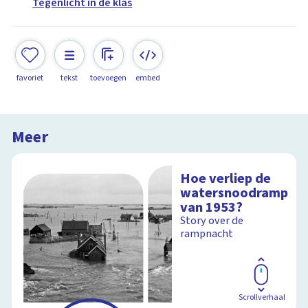
Tegenlicht in de klas
favoriet
tekst
toevoegen
embed
Meer
Hoe verliep de
watersnoodramp
van 1953?
Story over de
rampnacht
Scrollverhaal