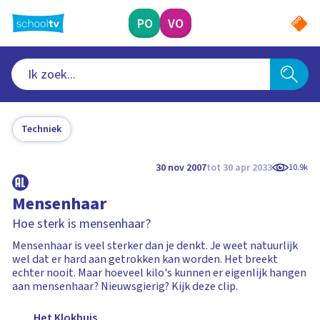
Ga
naar
PO
VO
hoofdinhoud
Techniek
30 nov 2007
tot 30 apr 2033
10.9k
Mensenhaar
Hoe sterk is mensenhaar?
Mensenhaar is veel sterker dan je denkt. Je weet natuurlijk
wel dat er hard aan getrokken kan worden. Het breekt
echter nooit. Maar hoeveel kilo's kunnen er eigenlijk hangen
aan mensenhaar? Nieuwsgierig? Kijk deze clip.
Het Klokhuis