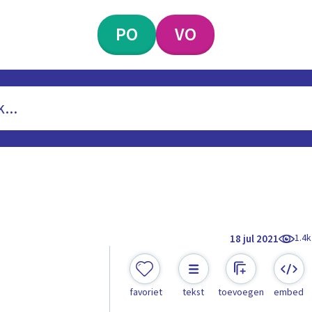
PO
VO
1.4k
18 jul 2021
favoriet
tekst
toevoegen
embed