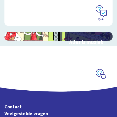
Quiz
Alles is muziek
Interactieve
schoolplaat over
muziekinstrumenten
en muziekstijlen
Schoolplaat
Contact
Veelgestelde vragen