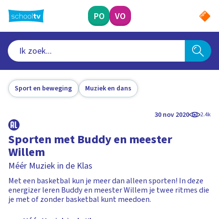
Ga
naar
PO
VO
hoofdinhoud
Sport en beweging
Muziek en dans
30 nov 2020
2.4k
Sporten met Buddy en meester
Willem
Méér Muziek in de Klas
Met een basketbal kun je meer dan alleen sporten! In deze
energizer leren Buddy en meester Willem je twee ritmes die
je met of zonder basketbal kunt meedoen.