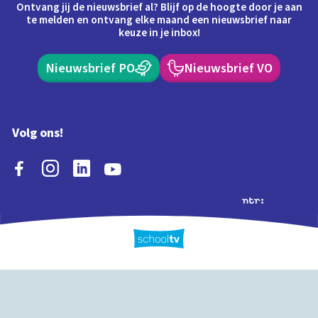
Ontvang jij de nieuwsbrief al? Blijf op de hoogte door je aan
te melden en ontvang elke maand een nieuwsbrief naar
keuze in je inbox!
Nieuwsbrief PO
Nieuwsbrief VO
Volg ons!
Extra's
Schooltv biedt meer
Quiz
Schoolplaat
Tijd