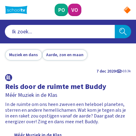
Ga
naar
PO
VO
hoofdinhoud
Muziek en dans
Aarde, zon en maan
7 dec 2020
10.3k
Reis door de ruimte met Buddy
Méér Muziek in de Klas
In de ruimte om ons heen zweven een heleboel planeten,
sterren en andere hemellichamen. Wat kom je tegen als je
in een raket zou opstijgen vanaf de aarde? Daar gaat deze
energizer over! Zing en dans mee met Buddy.
Méér Muziek in de Klas