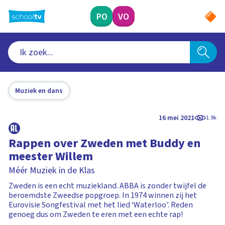
Ga
naar
PO
VO
hoofdinhoud
Muziek en dans
16 mei 2021
1.9k
Rappen over Zweden met Buddy en
meester Willem
Méér Muziek in de Klas
Zweden is een echt muziekland. ABBA is zonder twijfel de
beroemdste Zweedse popgroep. In 1974 winnen zij het
Eurovisie Songfestival met het lied ‘Waterloo’. Reden
genoeg dus om Zweden te eren met een echte rap!