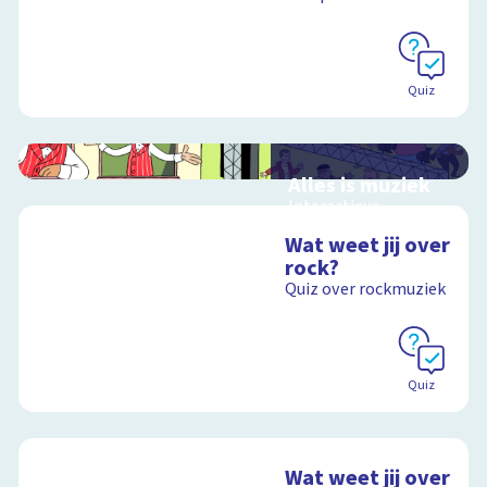
Quiz
Alles is muziek
Interactieve
schoolplaat over
Wat weet jij over
muziekinstrumenten
rock?
en muziekstijlen
Quiz over rockmuziek
Schoolplaat
Quiz
Wat weet jij over