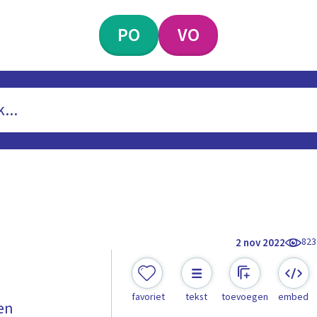
PO
VO
823
2 nov 2022
favoriet
tekst
toevoegen
embed
en