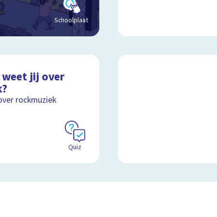
Schoolplaat
weet jij over
k?
over rockmuziek
Quiz