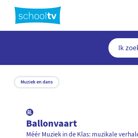
Ga
naar
hoofdinhoud
Muziek en dans
Ballonvaart
Méér Muziek in de Klas: muzikale verhal