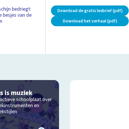
schijn bedriegt:
Download de gratis lesbrief (pdf)
e besjes van de
en
Download het verhaal (pdf)
es is muziek
actieve schoolplaat over
ekinstrumenten en
kstijlen