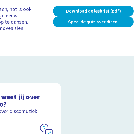
sen, het is ook
Download de lesbrief (pdf)
ige eeuw.
p te dansen.
Speel de quiz over disco!
moves zien.
weet jij over
co?
over discomuziek