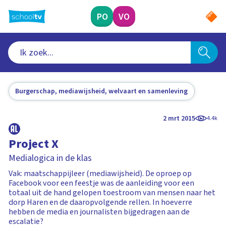
Ga
naar
PO
VO
hoofdinhoud
Burgerschap, mediawijsheid, welvaart en samenleving
2 mrt 2015
4.4k
Project X
Medialogica in de klas
Vak: maatschappijleer (mediawijsheid). De oproep op
Facebook voor een feestje was de aanleiding voor een
totaal uit de hand gelopen toestroom van mensen naar het
dorp Haren en de daaropvolgende rellen. In hoeverre
hebben de media en journalisten bijgedragen aan de
escalatie?