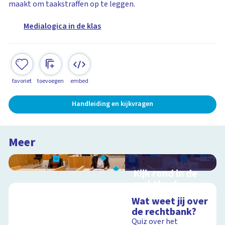
maakt om taakstraffen op te leggen.
Medialogica in de klas
favoriet
toevoegen
embed
Handleiding en kijkvragen
Meer
Kijk rond in de
rechtbank
Interactieve
Wat weet jij over
schoolplaat over
de rechtbank?
rechtspraak in
Quiz over het
Nederland