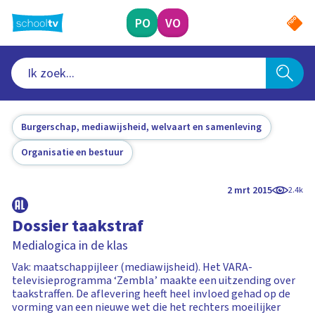
Ga
naar
PO
VO
hoofdinhoud
Burgerschap, mediawijsheid, welvaart en samenleving
Organisatie en bestuur
2 mrt 2015
2.4k
Dossier taakstraf
Medialogica in de klas
Vak: maatschappijleer (mediawijsheid). Het VARA-
televisieprogramma ‘Zembla’ maakte een uitzending over
taakstraffen. De aflevering heeft heel invloed gehad op de
vorming van een nieuwe wet die het rechters moeilijker