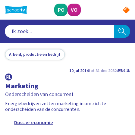
Ga
naar
PO
VO
hoofdinhoud
Arbeid, productie en bedrijf
10 jul 2014
tot 31 dec 2032
2.1k
Marketing
Onderscheiden van concurrent
Energiebedrijven zetten marketing in om zich te
onderscheiden van de concurrenten.
Dossier economie