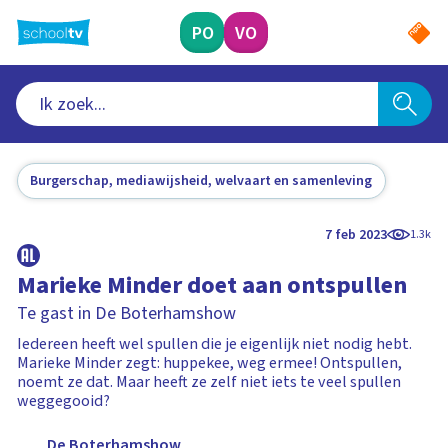
Ga
naar
PO
VO
hoofdinhoud
Burgerschap, mediawijsheid, welvaart en samenleving
7 feb 2023
1.3k
Marieke Minder doet aan ontspullen
Te gast in De Boterhamshow
Iedereen heeft wel spullen die je eigenlijk niet nodig hebt.
Marieke Minder zegt: huppekee, weg ermee! Ontspullen,
noemt ze dat. Maar heeft ze zelf niet iets te veel spullen
weggegooid?
De Boterhamshow