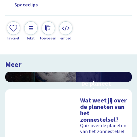
Spaceclips
favoriet
tekst
toevoegen
embed
Meer
De planeet
aarde en haar
satelliet, de
Wat weet jij over
maan
de planeten van
Interactieve
het
schoolplaat voorbij
zonnestelsel?
de dampkring
Quiz over de planeten
van het zonnestelsel