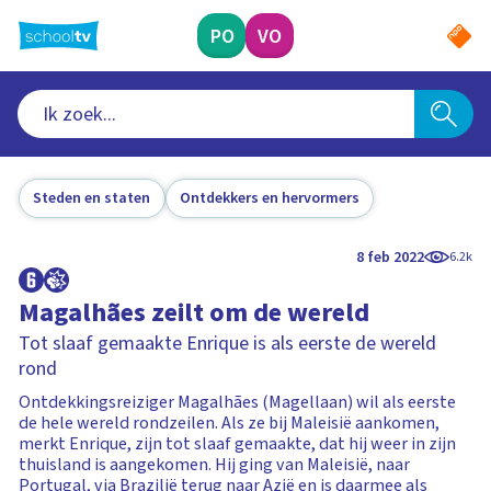
Ga
naar
PO
VO
hoofdinhoud
Steden en staten
Ontdekkers en hervormers
8 feb 2022
6.2k
Magalhães zeilt om de wereld
Tot slaaf gemaakte Enrique is als eerste de wereld
rond
Ontdekkingsreiziger Magalhães (Magellaan) wil als eerste
de hele wereld rondzeilen. Als ze bij Maleisië aankomen,
merkt Enrique, zijn tot slaaf gemaakte, dat hij weer in zijn
thuisland is aangekomen. Hij ging van Maleisië, naar
Portugal, via Brazilië terug naar Azië en is daarmee als