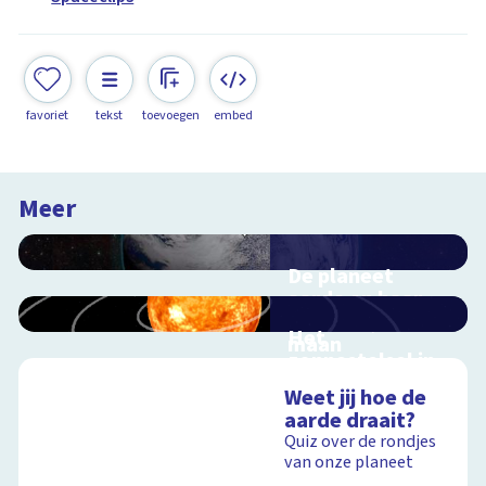
favoriet
tekst
toevoegen
embed
Meer
De planeet
aarde en haar
satelliet, de
Het
maan
zonnestelsel in
Interactieve
3D
schoolplaat voorbij
Weet jij hoe de
Reis mee door ons
de dampkring
aarde draait?
zonnestelsel
Quiz over de rondjes
van onze planeet