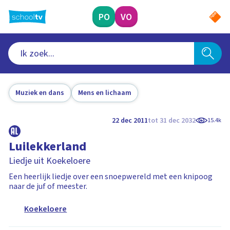
Ga
naar
PO
VO
hoofdinhoud
Muziek en dans
Mens en lichaam
22 dec 2011
tot 31 dec 2032
15.4k
Luilekkerland
Liedje uit Koekeloere
Een heerlijk liedje over een snoepwereld met een knipoog
naar de juf of meester.
Koekeloere