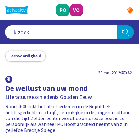
Ga
naar
PO
VO
hoofdinhoud
Leesvaardigheid
30 mei 2012
6.2k
De wellust van uw mond
Literatuurgeschiedenis Gouden Eeuw
Rond 1600 lijkt het alsof iedereen in de Republiek
liefdesgedichten schrijft, een inkijkje in de jongerencultuur
van die tijd. Zelden echter wordt de amoreuze poëzie zo
persoonlijk als wanneer PC Hooft afscheid neemt van zijn
geliefde Brechje Spiegel.