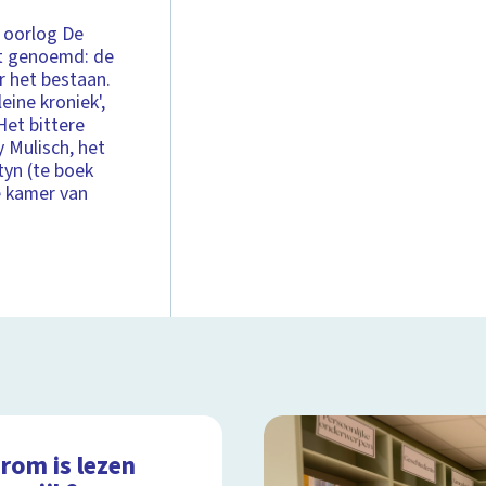
e oorlog De
dt genoemd: de
 het bestaan.
eine kroniek',
Het bittere
y Mulisch, het
tyn (te boek
e kamer van
rom is lezen