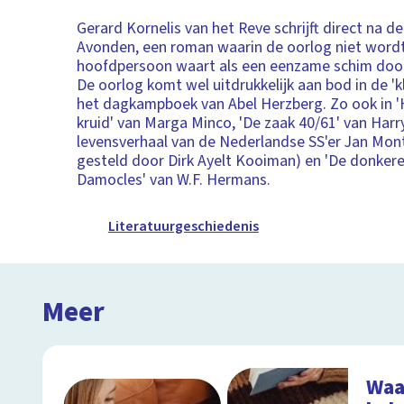
Gerard Kornelis van het Reve schrijft direct na d
Avonden, een roman waarin de oorlog niet wor
hoofdpersoon waart als een eenzame schim door
De oorlog komt wel uitdrukkelijk aan bod in de 'kl
het dagkampboek van Abel Herzberg. Zo ook in '
kruid' van Marga Minco, 'De zaak 40/61' van Harr
levensverhaal van de Nederlandse SS'er Jan Mon
gesteld door Dirk Ayelt Kooiman) en 'De donker
Damocles' van W.F. Hermans.
Literatuurgeschiedenis
Meer
Waa