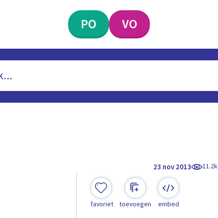
PO
VO
11.2k
23 nov 2013
favoriet
toevoegen
embed