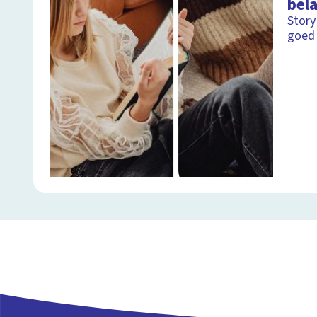
bela
Story
goed