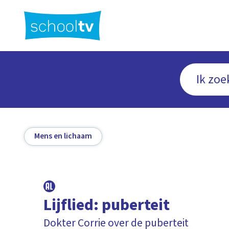
Ga
naar
hoofdinhoud
Mens en lichaam
Lijflied: puberteit
Dokter Corrie over de puberteit