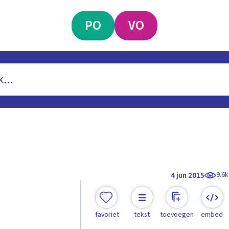
PO
VO
9.6k
4 jun 2015
favoriet
tekst
toevoegen
embed