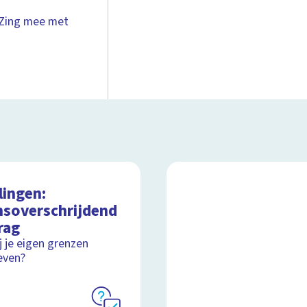
? Zing mee met
lingen:
nsoverschrijdend
rag
ij je eigen grenzen
even?