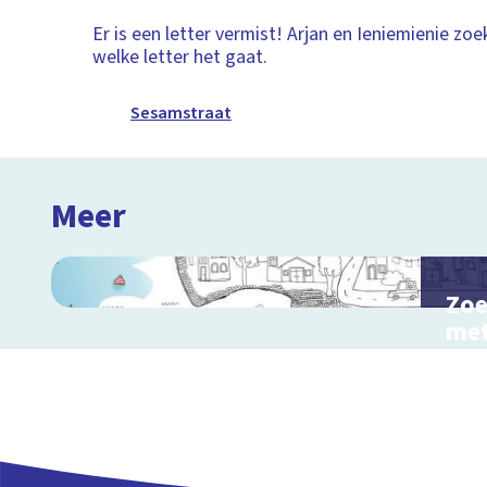
Er is een letter vermist! Arjan en Ieniemienie zo
welke letter het gaat.
Sesamstraat
Meer
Zoe
met
Inte
kinde