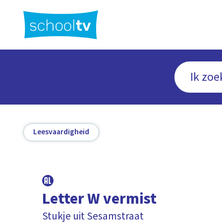
Ga
naar
hoofdinhoud
Leesvaardigheid
Letter W vermist
Stukje uit Sesamstraat