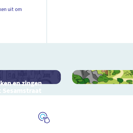
eken uit om
ken en zingen
 Sesamstraat
ractieve schoolplaat met
rliedjes
Schoolplaat