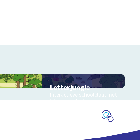
Letterjungle
Interactieve schoolplaat met
letters en klanken
Schoolplaat