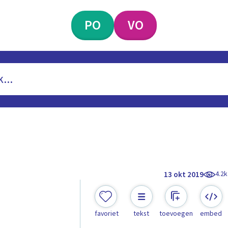
PO
VO
4.2k
13 okt 2019
favoriet
tekst
toevoegen
embed