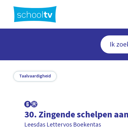
Ga
naar
hoofdinhoud
Taalvaardigheid
30. Zingende schelpen aan
Leesdas Lettervos Boekentas