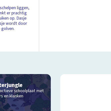
schelpen liggen,
inkt er prachtig
iken op. Dasje
osje wordt door
e golven.
terjungle
ractieve schoolplaat met
rs en klanken