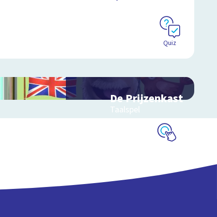
Quiz
De Prijzenkast
Taalspel
Schoolplaat