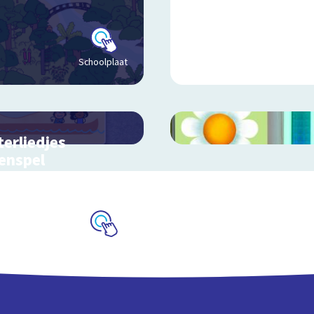
Schoolplaat
terliedjes
enspel
n met de woorden en
en uit Letterliedjes
Schoolplaat