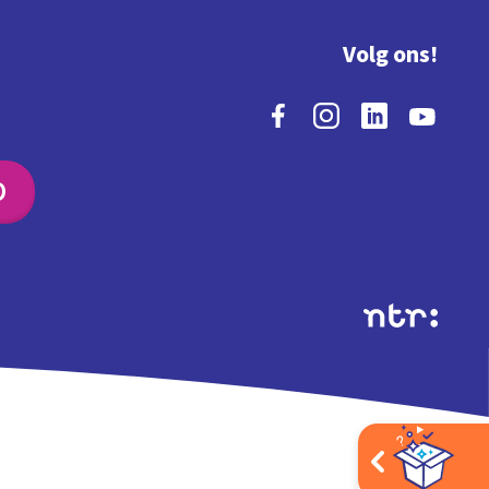
Volg ons!
O
Extra's