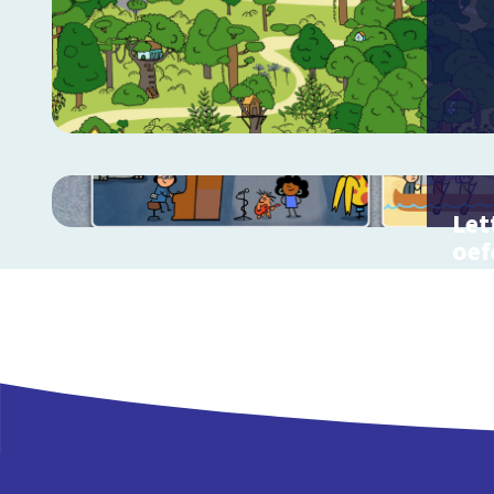
Let
oef
Oefe
klank