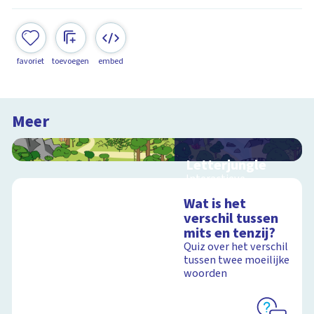
favoriet
toevoegen
embed
Meer
Letterjungle
Interactieve
schoolplaat met
Wat is het
letters en klanken
verschil tussen
mits en tenzij?
Quiz over het verschil
tussen twee moeilijke
Schoolplaat
woorden