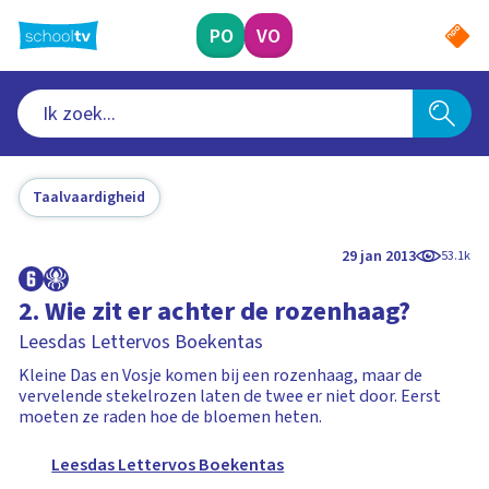
Ga
naar
PO
VO
hoofdinhoud
Taalvaardigheid
29 jan 2013
53.1k
2. Wie zit er achter de rozenhaag?
Leesdas Lettervos Boekentas
Kleine Das en Vosje komen bij een rozenhaag, maar de
vervelende stekelrozen laten de twee er niet door. Eerst
moeten ze raden hoe de bloemen heten.
Leesdas Lettervos Boekentas