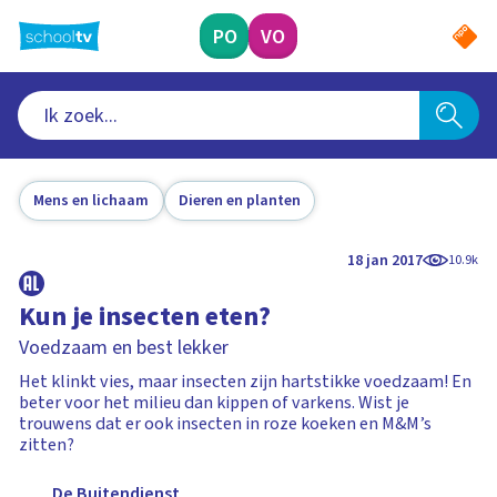
Ga
naar
PO
VO
hoofdinhoud
Mens en lichaam
Dieren en planten
18 jan 2017
10.9k
Kun je insecten eten?
Voedzaam en best lekker
Het klinkt vies, maar insecten zijn hartstikke voedzaam! En
beter voor het milieu dan kippen of varkens. Wist je
trouwens dat er ook insecten in roze koeken en M&M’s
zitten?
De Buitendienst