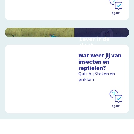
Quiz
Leven in de
sloot
Interactieve
Wat weet jij van
schoolplaat over het
insecten en
slootleven
reptielen?
Quiz bij Steken en
prikken
Schoolplaat
Quiz