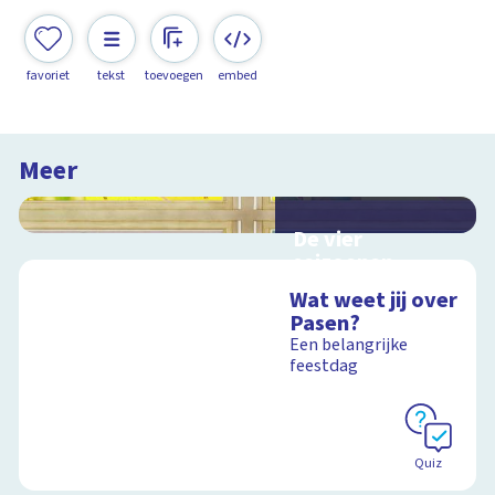
favoriet
tekst
toevoegen
embed
Meer
De vier
seizoenen
Interactieve
Wat weet jij over
schoolplaat over de
Pasen?
seizoenen
Een belangrijke
feestdag
Schoolplaat
Quiz