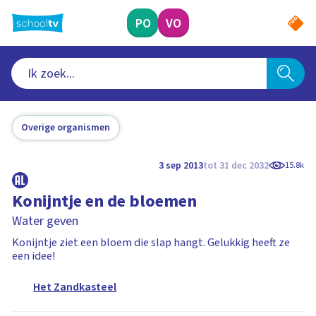
Ga
naar
PO
VO
hoofdinhoud
Overige organismen
3 sep 2013
tot 31 dec 2032
15.8k
Konijntje en de bloemen
Water geven
Konijntje ziet een bloem die slap hangt. Gelukkig heeft ze
een idee!
Het Zandkasteel