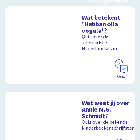
De Prijzenkast
Taalspel
Wat betekent
'Hebban olla
vogala'?
Schoolplaat
Quiz over de
alleroudste
Nederlandse zin
Quiz
Wat weet jij over
Annie M.G.
Schmidt?
Quiz over de bekende
kinderboekenschrijfster