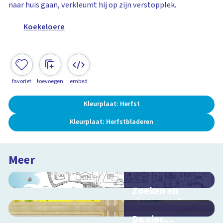
naar huis gaan, verkleumt hij op zijn verstopplek.
Koekeloere
favoriet
toevoegen
embed
Kleurplaat: Herfst
Kleurplaat: Herfstbladeren
Meer
Zoeken en
zingen met
Sesamstraat
De vier
Interactieve