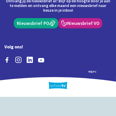
Ontvang jij de nieuwsbrief al? Blijf op de hoogte door je aan
te melden en ontvang elke maand een nieuwsbrief naar
keuze in je inbox!
Nieuwsbrief PO
Nieuwsbrief VO
Volg ons!
Extra's
Schooltv biedt meer
Quiz
Schoolplaat
Tijd