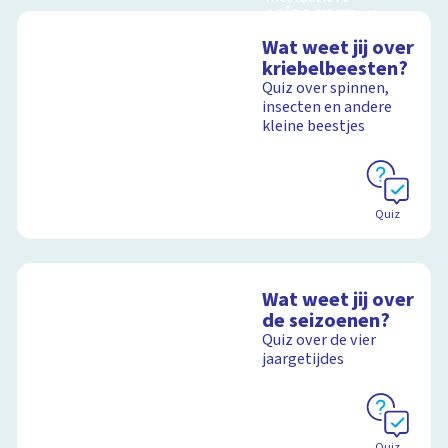
seizoenen
schoolplaat met
Interactieve
kinderliedjes
Wat weet jij over
schoolplaat over de
kriebelbeesten?
seizoenen
Quiz over spinnen,
insecten en andere
Schoolplaat
kleine beestjes
Schoolplaat
Quiz
Wat weet jij over
de seizoenen?
Quiz over de vier
jaargetijdes
Quiz