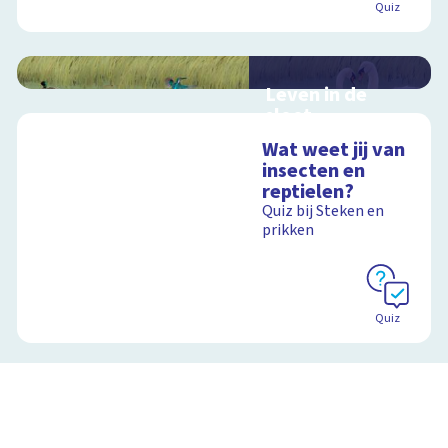
Quiz
Leven in de
sloot
Interactieve
Wat weet jij van
schoolplaat over het
insecten en
slootleven
reptielen?
Quiz bij Steken en
prikken
Schoolplaat
Quiz