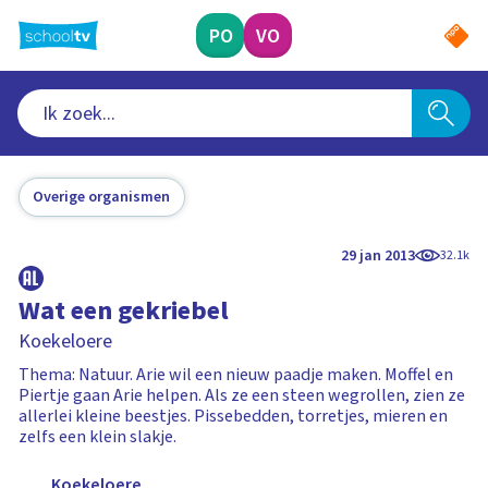
Ga
naar
PO
VO
hoofdinhoud
Overige organismen
29 jan 2013
32.1k
Wat een gekriebel
Koekeloere
Thema: Natuur. Arie wil een nieuw paadje maken. Moffel en
Piertje gaan Arie helpen. Als ze een steen wegrollen, zien ze
allerlei kleine beestjes. Pissebedden, torretjes, mieren en
zelfs een klein slakje.
Koekeloere