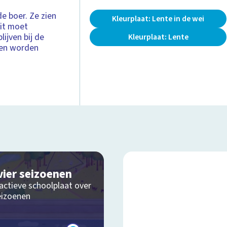
de boer. Ze zien
Kleurplaat: Lente in de wei
eit moet
lijven bij de
Kleurplaat: Lente
p en worden
vier seizoenen
actieve schoolplaat over
eizoenen