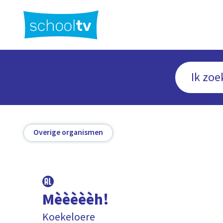
Ga
naar
hoofdinhoud
Overige organismen
Mèèèèèh!
Koekeloere