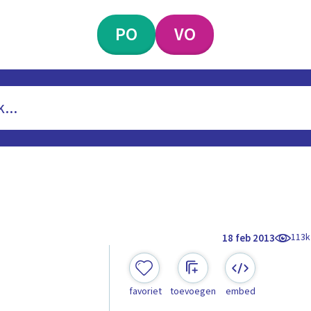
PO
VO
113k
18 feb 2013
favoriet
toevoegen
embed