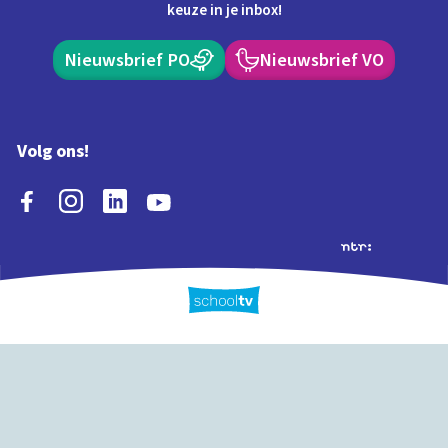
keuze in je inbox!
Nieuwsbrief PO
Nieuwsbrief VO
Volg ons!
Extra's
Schooltv biedt meer
Quiz
Schoolplaat
Tijd
dan video's! Ontdek
onze extra inhoud: