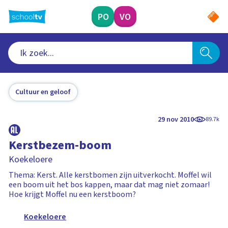
Ga
naar
PO
VO
hoofdinhoud
Cultuur en geloof
29 nov 2010
89.7k
Kerstbezem-boom
Koekeloere
Thema: Kerst. Alle kerstbomen zijn uitverkocht. Moffel wil
een boom uit het bos kappen, maar dat mag niet zomaar!
Hoe krijgt Moffel nu een kerstboom?
Koekeloere