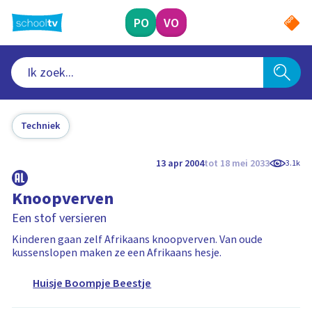
Ga
naar
PO
VO
hoofdinhoud
Techniek
13 apr 2004
tot 18 mei 2033
3.1k
Knoopverven
Een stof versieren
Kinderen gaan zelf Afrikaans knoopverven. Van oude
kussenslopen maken ze een Afrikaans hesje.
Huisje Boompje Beestje