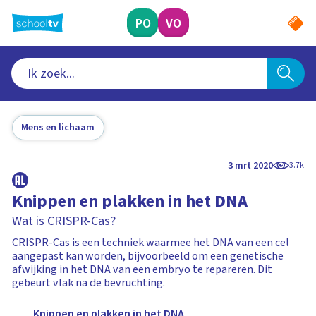
Ga
naar
PO
VO
hoofdinhoud
Mens en lichaam
3 mrt 2020
3.7k
Knippen en plakken in het DNA
Wat is CRISPR-Cas?
CRISPR-Cas is een techniek waarmee het DNA van een cel
aangepast kan worden, bijvoorbeeld om een genetische
afwijking in het DNA van een embryo te repareren. Dit
gebeurt vlak na de bevruchting.
Knippen en plakken in het DNA