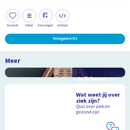
favoriet
tekst
toevoegen
embed
Kniegewricht
Meer
Je lichaam:
botten
Interactieve
Wat weet jij over
schoolplaat door je
ziek zijn?
skelet
Quiz over ziek en
gezond zijn
Schoolplaat