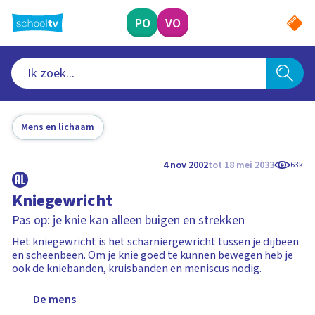
Ga
naar
PO
VO
hoofdinhoud
Mens en lichaam
4 nov 2002
tot 18 mei 2033
63k
Kniegewricht
Pas op: je knie kan alleen buigen en strekken
Het kniegewricht is het scharniergewricht tussen je dijbeen
en scheenbeen. Om je knie goed te kunnen bewegen heb je
ook de kniebanden, kruisbanden en meniscus nodig.
De mens