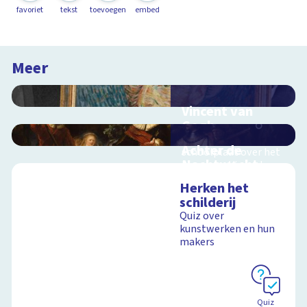
favoriet
tekst
toevoegen
embed
Meer
Vincent van
Gogh
Interactieve
Achter de
schoolplaat over het
Nachtwacht
leven van Vincent van
Gogh
Interactieve
Herken het
schoolplaat over de
schilderij
geheimen van dit
Quiz over
grote schilderij van
kunstwerken en hun
Rembrandt
Schoolplaat
makers
Schoolplaat
Quiz