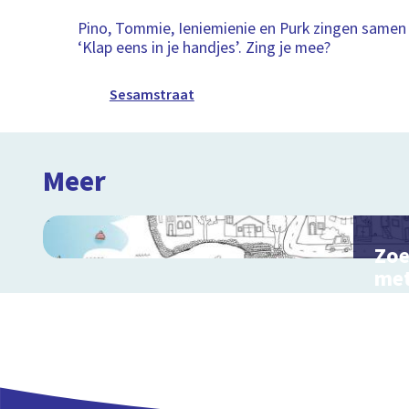
Pino, Tommie, Ieniemienie en Purk zingen samen 
‘Klap eens in je handjes’. Zing je mee?
Sesamstraat
Meer
Zoe
met
Inte
kinde