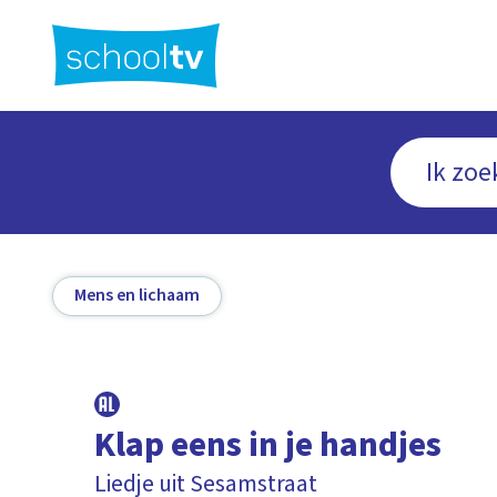
Ga
naar
hoofdinhoud
Mens en lichaam
Klap eens in je handjes
Liedje uit Sesamstraat