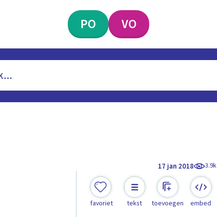
PO
VO
3.9k
17 jan 2018
favoriet
tekst
toevoegen
embed