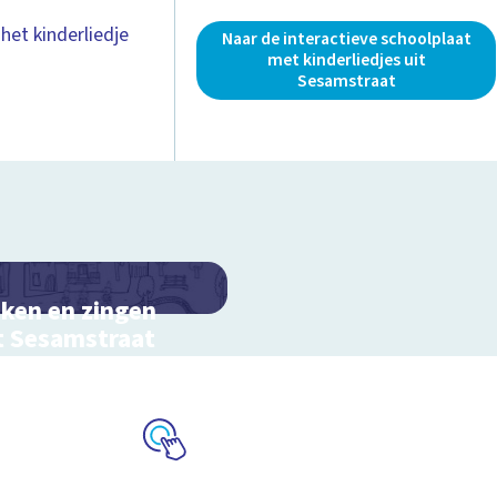
het kinderliedje
Naar de interactieve schoolplaat
met kinderliedjes uit
Sesamstraat
ken en zingen
 Sesamstraat
ractieve schoolplaat met
rliedjes
Schoolplaat