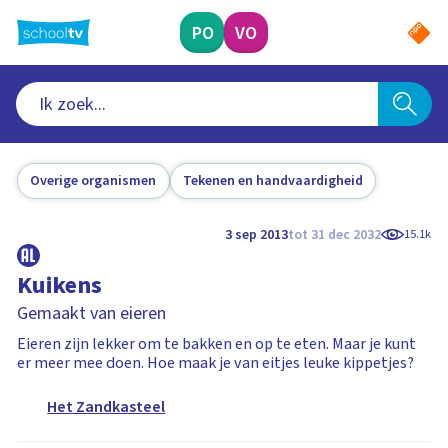
Ga
naar
PO
VO
hoofdinhoud
Overige organismen
Tekenen en handvaardigheid
3 sep 2013
tot 31 dec 2032
15.1k
Kuikens
Gemaakt van eieren
Eieren zijn lekker om te bakken en op te eten. Maar je kunt
er meer mee doen. Hoe maak je van eitjes leuke kippetjes?
Het Zandkasteel