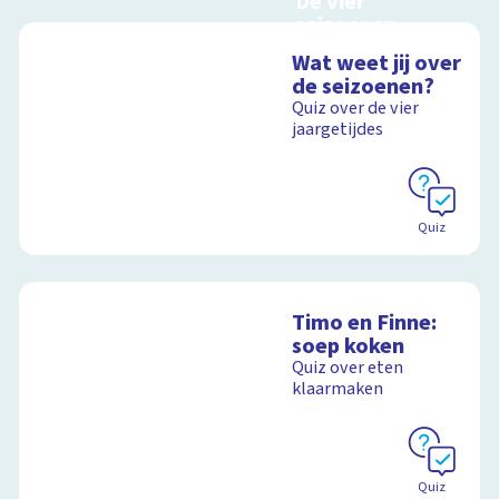
De vier
seizoenen
Interactieve
Wat weet jij over
schoolplaat over de
de seizoenen?
seizoenen
Quiz over de vier
jaargetijdes
Schoolplaat
Quiz
Timo en Finne:
soep koken
Quiz over eten
klaarmaken
Quiz