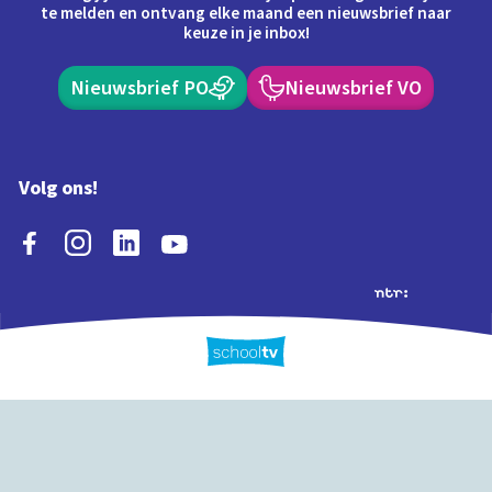
te melden en ontvang elke maand een nieuwsbrief naar
keuze in je inbox!
Nieuwsbrief PO
Nieuwsbrief VO
Volg ons!
Extra's
Schooltv biedt meer
Quiz
Schoolplaat
Tijd
dan video's! Ontdek