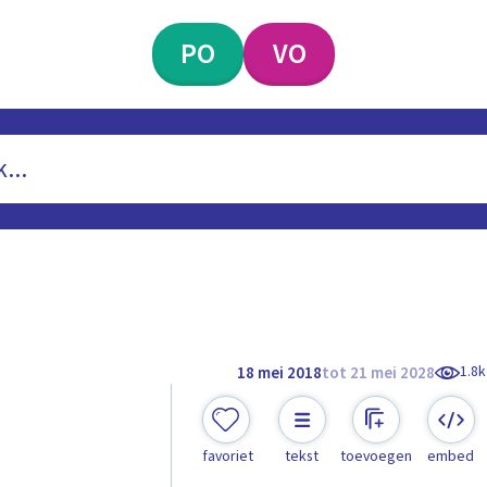
PO
VO
1.8k
18 mei 2018
tot 21 mei 2028
favoriet
tekst
toevoegen
embed