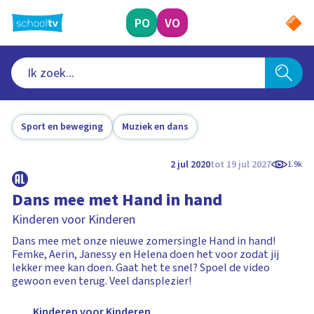
Ga
naar
PO
VO
hoofdinhoud
Sport en beweging
Muziek en dans
2 jul 2020
tot 19 jul 2027
1.9k
Dans mee met Hand in hand
Kinderen voor Kinderen
Dans mee met onze nieuwe zomersingle Hand in hand!
Femke, Aerin, Janessy en Helena doen het voor zodat jij
lekker mee kan doen. Gaat het te snel? Spoel de video
gewoon even terug. Veel dansplezier!
Kinderen voor Kinderen