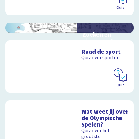
Quiz
Zoeken en
zingen met
Sesamstraat
Raad de sport
Interactieve
Quiz over sporten
schoolplaat met
kinderliedjes
Quiz
Schoolplaat
Wat weet jij over
de Olympische
Spelen?
Quiz over het
grootste