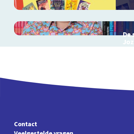
De 
Joz
Inter
de K
Contact
Veelgestelde vragen