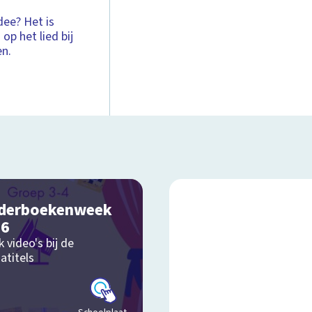
dee? Het is
op het lied bij
en.
derboekenweek
26
k video's bij de
atitels