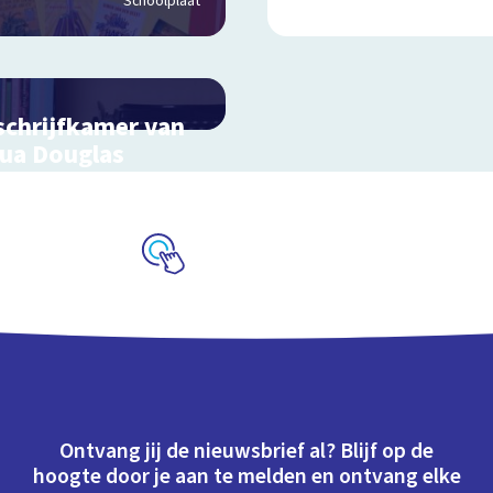
Schoolplaat
schrijfkamer van
ua Douglas
actieve schoolplaat bij
inderboekenweek 2018
Schoolplaat
Ontvang jij de nieuwsbrief al? Blijf op de
hoogte door je aan te melden en ontvang elke