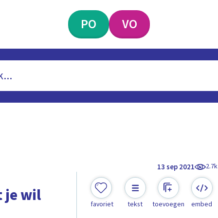
PO
VO
2.7k
13 sep 2021
je wil
favoriet
tekst
toevoegen
embed